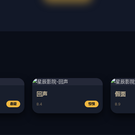
回声
假面
8.4
8.9
悬疑
惊悚