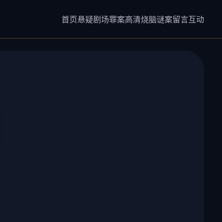
首页
悬疑剧场
罪案高清
烧脑谜案
留言互动