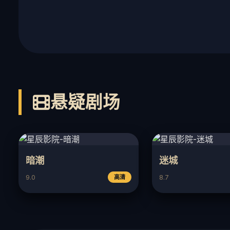
悬疑剧场
暗潮
迷城
9.0
8.7
高清