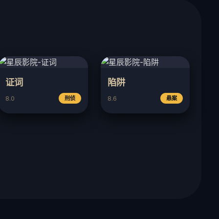
证词
陷阱
8.0
8.6
刑侦
悬案