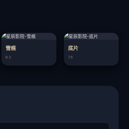
雪痕
底片
8.3
7.6