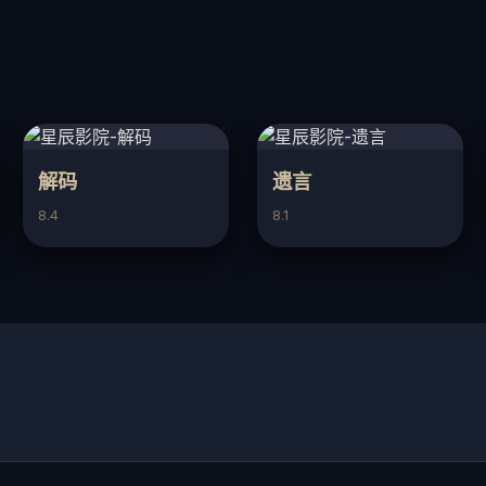
解码
遗言
8.4
8.1