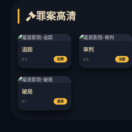
罪案高清
追踪
审判
8.5
8.8
犯罪
法庭
破局
9.1
星辰