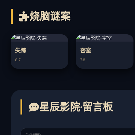
烧脑谜案
失踪
密室
8.7
7.8
星辰影院·留言板